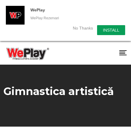
WePlay
WePlay Rezervari
No Thanks
INSTALL
Gimnastica artistică