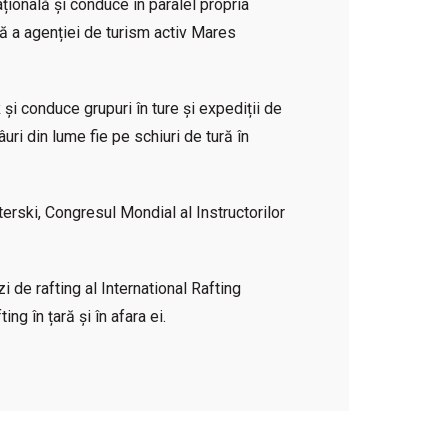
țională și conduce în paralel propria
 a agenției de turism activ Mares
i conduce grupuri în ture și expediții de
âuri din lume fie pe schiuri de tură în
terski, Congresul Mondial al Instructorilor
i de rafting al International Rafting
ng în țară și în afara ei.