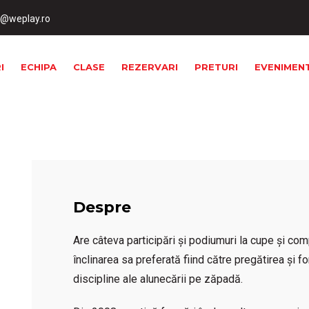
t@weplay.ro
I
ECHIPA
CLASE
REZERVARI
PRETURI
EVENIMEN
Despre
Are câteva participări și podiumuri la cupe și com
înclinarea sa preferată fiind către pregătirea și f
discipline ale alunecării pe zăpadă.