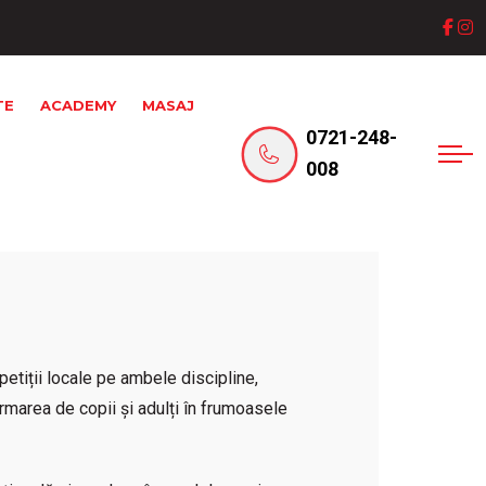
TE
ACADEMY
MASAJ
0721-248-
008
petiții locale pe ambele discipline,
ormarea de copii și adulți în frumoasele