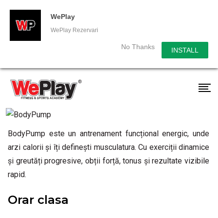
WePlay
WePlay Rezervari
No Thanks
INSTALL
BodyPump este un antrenament funcțional energic, unde
arzi calorii și îți definești musculatura. Cu exerciții dinamice
și greutăți progresive, obții forță, tonus și rezultate vizibile
rapid.
Orar clasa