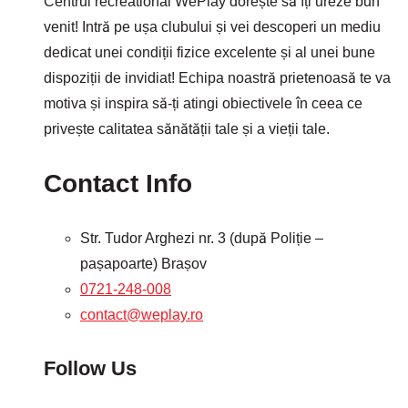
Centrul recreational WePlay dorește să îți ureze bun
venit! Intră pe ușa clubului și vei descoperi un mediu
dedicat unei condiții fizice excelente și al unei bune
dispoziții de invidiat! Echipa noastră prietenoasă te va
motiva și inspira să-ți atingi obiectivele în ceea ce
privește calitatea sănătății tale și a vieții tale.
Contact Info
Str. Tudor Arghezi nr. 3 (după Poliție –
pașapoarte) Brașov
0721-248-008
contact@weplay.ro
Follow Us